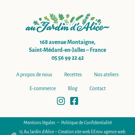
168 avenue Montaigne,
Saint-Médard-en-Jalles – France
05 56 99 22 42
A propos de nous
Recettes
Nos ateliers
E-commerce
Blog
Contact
Mentions légales
Politique de Confidentialité
© 2025
Au Jardin d’Alice – Creation site web EEnov agence web