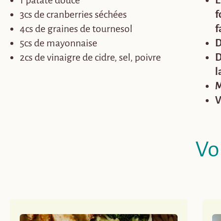
1 patate douce
E
3cs de cranberries séchées
f
4cs de graines de tournesol
f
5cs de mayonnaise
D
2cs de vinaigre de cidre, sel, poivre
D
l
M
V
Vo