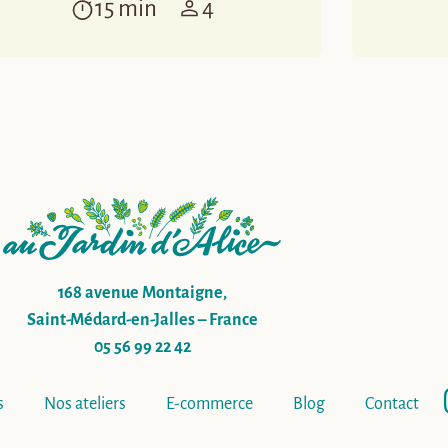
15 min
4
168 avenue Montaigne,
Saint-Médard-en-Jalles – France
05 56 99 22 42
s
Nos ateliers
E-commerce
Blog
Contact