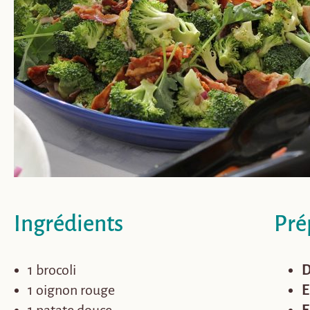
Ingrédients
Pré
1 brocoli
D
1 oignon rouge
E