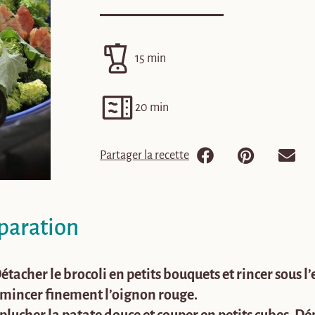
15 min
20 min
Partager la recette
paration
étacher le brocoli en petits bouquets
et rincer sous l
mincer finement l’oignon rouge.