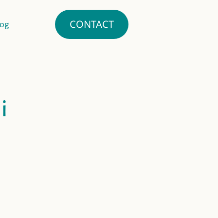
CONTACT
log
i