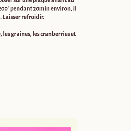
poser sur une plaque allant au
 200° pendant 20min environ, il
 Laisser refroidir.
 les graines, les cranberries et