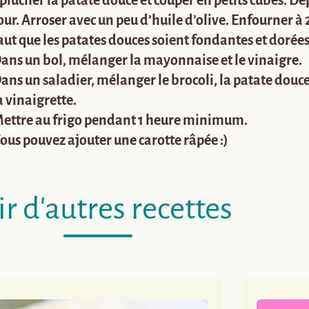
plucher la patate douce et couper en petits cubes. Dé
our. Arroser avec un peu d’huile d’olive. Enfourner à
aut que les patates douces soient fondantes et dorées.
ans un bol, mélanger la mayonnaise et le vinaigre.
ans un saladier, mélanger le brocoli, la patate douce,
a vinaigrette.
ettre au frigo pendant 1 heure minimum.
ous pouvez ajouter une carotte râpée :)
ir d'autres recettes