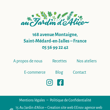
168 avenue Montaigne,
Saint-Médard-en-Jalles – France
05 56 99 22 42
A propos de nous
Recettes
Nos ateliers
E-commerce
Blog
Contact
Mentions légales
Politique de Confidentialité
© 2025
Au Jardin d’Alice – Creation site web EEnov agence web