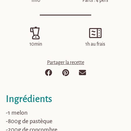
1h10
Parts : 4 pers
10min
1h au frais
Partager la recette
Ingrédients
-1 melon
-800g de pastèque
-200g de concombre