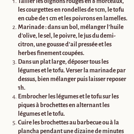
Tailler les oignons rouges en 8 morceaux,
les courgettes en rondelles de 1cm, le tofu
en cube de 1 cm et les poivrons en lamelles.
Marinade : dans un bol, mélanger l’huile
d’olive, le sel, le poivre, le jus du demi-
citron, une gousse d’ail pressée et les
herbes finement coupées.
Dans un plat large, déposer tous les
légumes et le tofu. Verser la marinade par
dessus, bien mélanger puis laisser reposer
1h.
Embrocher les légumes et le tofu sur les
piques à brochettes en alternant les
légumes et le tofu.
Cuire les brochettes au barbecue ou à la
plancha pendant une dizaine de minutes