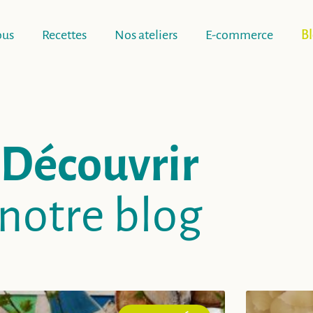
ous
Recettes
Nos ateliers
E-commerce
B
Découvrir
notre blog