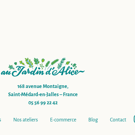
168 avenue Montaigne,
Saint-Médard-en-Jalles – France
05 56 99 22 42
s
Nos ateliers
E-commerce
Blog
Contact