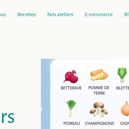
ous
Recettes
Nos ateliers
E-commerce
B
rs