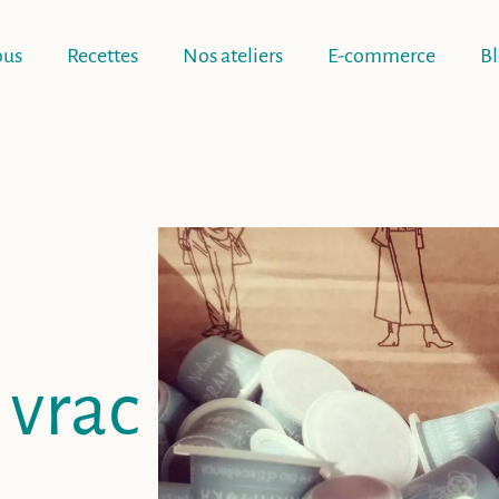
ous
Recettes
Nos ateliers
E-commerce
B
 vrac